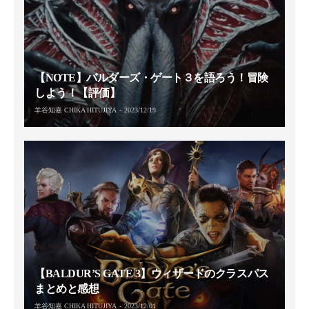
【NOTE】バルダーズ・ゲート３を語ろう！冒険
しよう！【評価】
羊谷知嘉 CHIKA HITUJIYA
2023/12/19
【BALDUR’S GATE 3】ウィザードのクラスパス
まとめと感想
羊谷知嘉 CHIKA HITUJIYA
2023/12/01