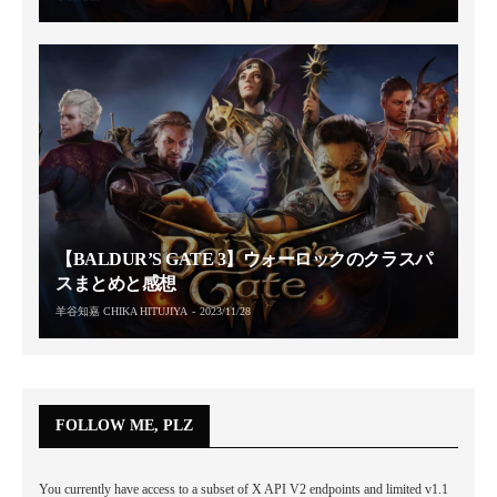
【BALDUR’S GATE 3】ウォーロックのクラスパ
スまとめと感想
羊谷知嘉 CHIKA HITUJIYA
2023/11/28
FOLLOW ME, PLZ
You currently have access to a subset of X API V2 endpoints and limited v1.1