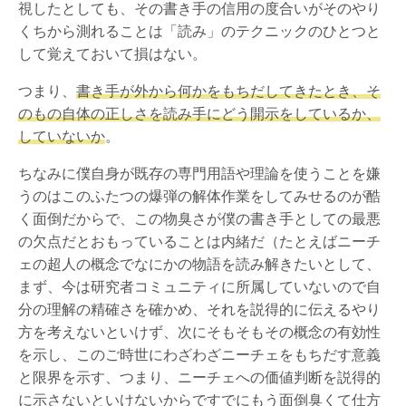
視したとしても、その書き手の信用の度合いがそのやり
くちから測れることは「読み」のテクニックのひとつと
して覚えておいて損はない。
つまり、
書き手が外から何かをもちだしてきたとき、そ
のもの自体の正しさを読み手にどう開示をしているか、
していないか
。
ちなみに僕自身が既存の専門用語や理論を使うことを嫌
うのはこのふたつの爆弾の解体作業をしてみせるのが酷
く面倒だからで、この物臭さが僕の書き手としての最悪
の欠点だとおもっていることは内緒だ（たとえばニーチ
ェの超人の概念でなにかの物語を読み解きたいとして、
まず、今は研究者コミュニティに所属していないので自
分の理解の精確さを確かめ、それを説得的に伝えるやり
方を考えないといけず、次にそもそもその概念の有効性
を示し、このご時世にわざわざニーチェをもちだす意義
と限界を示す、つまり、ニーチェへの価値判断を説得的
に示さないといけないからですでにもう面倒臭くて仕方