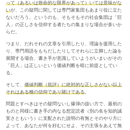
って（あるいは致命的な限界があって）いては意味がな
い
が、この疑問に関しては専門家集団もあまり役に立た
ないだろう。というのも、そもそもその社会集団は「巨
人」の正しさを信仰する者たちの集まりな場合が多いか
らだ。
つまり、だれそれの文章を引用したり、理論を援用した
り、専門用語をもちだしたりしてそれらに立脚した論を
展開する場合、書き手が意識していようがいまいがその
「巨人」は正しいという価値判断を暗に前提としてい
る。
そして、
価値判断（批評）に絶対的な正しさがない以上
それはある種の信仰であり賭けである
。
問題とすべきはその疑問ないし爆弾の扱い方で、最初の
ものと同様に書き手の内なる想定読者（別の名を知的誠
実さともいう）に支配された說明の有無とそのやり方に
よって、あなたが何を好むにせよ、その主張をあえて無