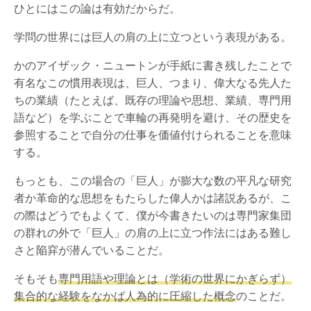
ひとにはこの論は有効だからだ。
学問の世界には巨人の肩の上に立つという表現がある。
かのアイザック・ニュートンが手紙に書き残したことで
有名なこの慣用表現は、巨人、つまり、偉大なる先人た
ちの業績（たとえば、既存の理論や思想、業績、専門用
語など）を学ぶことで車輪の再発明を避け、その歴史を
参照することで自分の仕事を価値付けられることを意味
する。
もっとも、この場合の「巨人」が膨大な数の平凡な研究
者か革命的な思想をもたらした偉人かは諸説あるが、こ
の際はどうでもよくて、僕が今書きたいのは専門家集団
の群れの外で「巨人」の肩の上に立つ作法にはある難し
さと陥穽が潜んでいることだ。
そもそも
専門用語や理論とは（学術の世界にかぎらず）
集合的な経験をなかば人為的に圧縮した概念
のことだ。