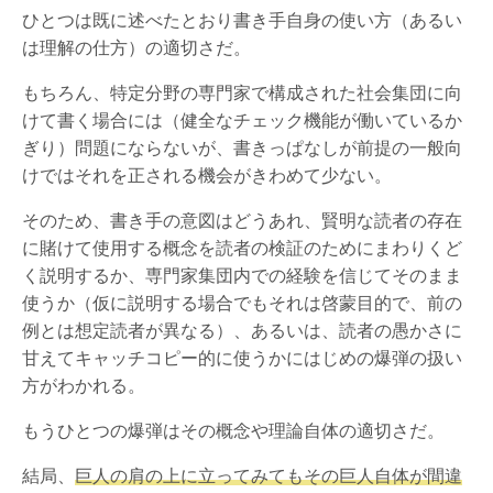
ひとつは既に述べたとおり書き手自身の使い方（あるい
は理解の仕方）の適切さだ。
もちろん、特定分野の専門家で構成された社会集団に向
けて書く場合には（健全なチェック機能が働いているか
ぎり）問題にならないが、書きっぱなしが前提の一般向
けではそれを正される機会がきわめて少ない。
そのため、書き手の意図はどうあれ、賢明な読者の存在
に賭けて使用する概念を読者の検証のためにまわりくど
く説明するか、専門家集団内での経験を信じてそのまま
使うか（仮に説明する場合でもそれは啓蒙目的で、前の
例とは想定読者が異なる）、あるいは、読者の愚かさに
甘えてキャッチコピー的に使うかにはじめの爆弾の扱い
方がわかれる。
もうひとつの爆弾はその概念や理論自体の適切さだ。
結局、
巨人の肩の上に立ってみてもその巨人自体が間違