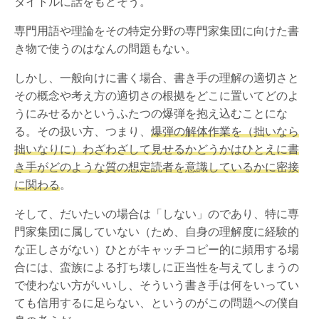
タイトルに話をもどそう。
専門用語や理論をその特定分野の専門家集団に向けた書
き物で使うのはなんの問題もない。
しかし、一般向けに書く場合、書き手の理解の適切さと
その概念や考え方の適切さの根拠をどこに置いてどのよ
うにみせるかというふたつの爆弾を抱え込むことにな
る。その扱い方、つまり、
爆弾の解体作業を（拙いなら
拙いなりに）わざわざして見せるかどうかはひとえに書
き手がどのような質の想定読者を意識しているかに密接
に関わる
。
そして、だいたいの場合は「しない」のであり、特に専
門家集団に属していない（ため、自身の理解度に経験的
な正しさがない）ひとがキャッチコピー的に頻用する場
合には、蛮族による打ち壊しに正当性を与えてしまうの
で使わない方がいいし、そういう書き手は何をいってい
ても信用するに足らない、というのがこの問題への僕自