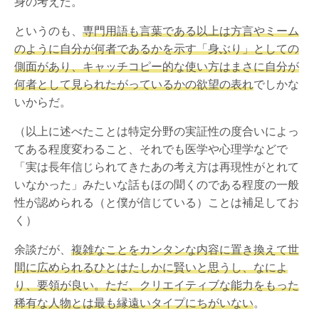
身の考えだ。
というのも、
専門用語も言葉である以上は方言やミーム
のように自分が何者であるかを示す「身ぶり」としての
側面があり、
キャッチコピー的な使い方はまさに自分が
何者として見られたがっているかの欲望の表れ
でしかな
いからだ。
（以上に述べたことは特定分野の実証性の度合いによっ
てある程度変わること、それでも医学や心理学などで
「実は長年信じられてきたあの考え方は再現性がとれて
いなかった」みたいな話もほの聞くのである程度の一般
性が認められる（と僕が信じている）ことは補足してお
く）
余談だが、
複雑なことをカンタンな内容に置き換えて世
間に広められるひとはたしかに賢いと思うし、なによ
り、要領が良い。ただ、クリエイティブな能力をもった
稀有な人物とは最も縁遠い
タイプにちがいない
。