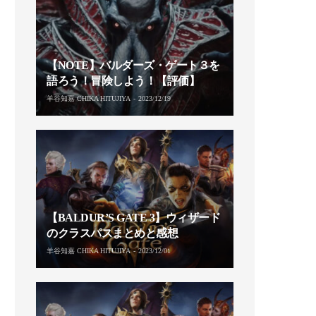
【NOTE】バルダーズ・ゲート３を
語ろう！冒険しよう！【評価】
羊谷知嘉 CHIKA HITUJIYA
2023/12/19
【BALDUR’S GATE 3】ウィザード
のクラスパスまとめと感想
羊谷知嘉 CHIKA HITUJIYA
2023/12/01