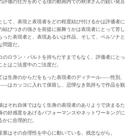
の評価の仕方をめぐる僕の動画内での秋津さんの鋭い発言
として、表現と表現者をどの程度結び付けるかは評価者に
の結びつきの強さを前提に振舞うかは表現者にとって苦し
もった表現者と、表現あるいは作品、そして、ペルソナと
な問題だ。
コのロラン・バルトを持ちだすまでもなく、評価者にとっ
ことはご法度中のご法度だ。
ては生身のからだをもった表現者のディテール――性別、
――はカッコに入れて保留し、忌憚なき気持ちで作品を観
値はそれ自体ではなく生身の表現者のありようで決まるた
身の好感度をあげるパフォーマンスやネットワーキングに
るかに合理的だ。
産業はその合理性を中心に動いている、残念ながら。