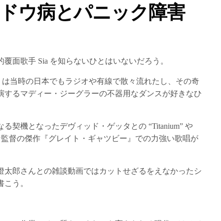
ドウ病とパニック障害
覆面歌手 Sia を知らないひとはいないだろう。
lier” は当時の日本でもラジオや有線で散々流れたし、その奇
演するマディー・ジーグラーの不器用なダンスが好きなひ
機となったデヴィッド・ゲッタとの “Titanium” や
ラーマン監督の傑作『グレイト・ギャツビー』での力強い歌唱が
燈太郎さんとの雑談動画ではカットせざるをえなかったシ
書こう。