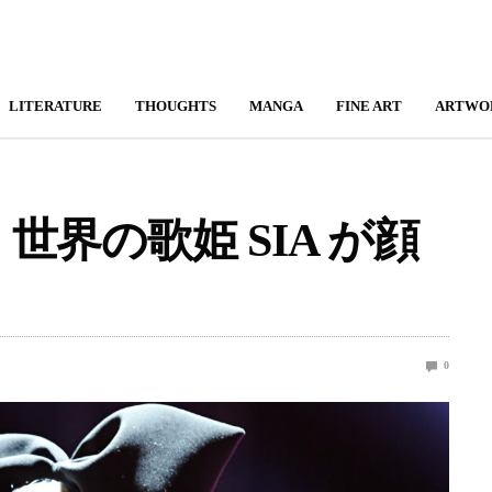
LITERATURE
THOUGHTS
MANGA
FINE ART
ARTWO
界の歌姫 SIA が顔
0