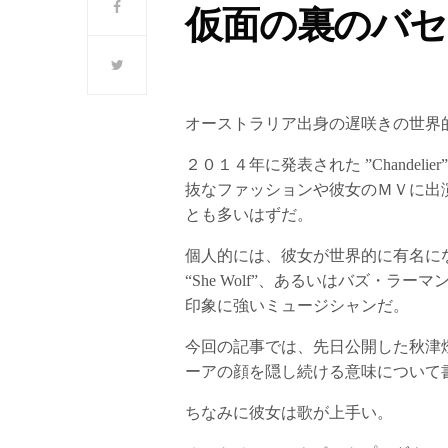
仮面の裏のバセ
オーストラリア出身の遅咲きの世界的
２０１４年に発表された ”Chande
抜なファッションや彼女のＭＶに出
とも多いはずだ。
個人的には、彼女が世界的に有名になる契
“She Wolf”、あるいはバズ・
印象に強いミュージシャンだ。
今回の記事では、先日公開した秋津
ーアの顔を隠し続ける意味について
ちなみに彼女は歌が上手い。