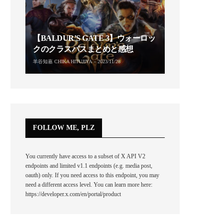
【BALDUR’S GATE 3】ウォーロッ
クのクラスパスまとめと感想
羊谷知嘉 CHIKA HITUJIYA
2023/11/28
FOLLOW ME, PLZ
You currently have access to a subset of X API V2
endpoints and limited v1.1 endpoints (e.g. media post,
oauth) only. If you need access to this endpoint, you may
need a different access level. You can learn more here:
https://developer.x.com/en/portal/product