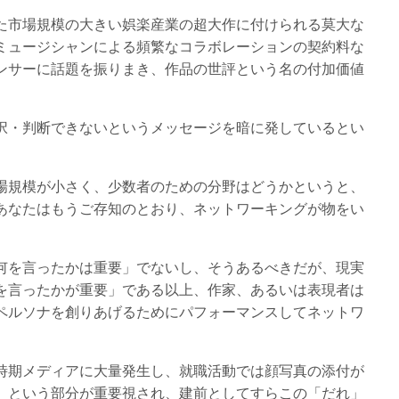
た市場規模の大きい娯楽産業の超大作に付けられる莫大な
ミュージシャンによる頻繁なコラボレーションの契約料な
ンサーに話題を振りまき、作品の世評という名の付加価値
択・判断できないというメッセージを暗に発しているとい
場規模が小さく、少数者のための分野はどうかというと、
あなたはもうご存知のとおり、ネットワーキングが物をい
何を言ったかは重要」でないし、そうあるべきだが、現実
を言ったかが重要」である以上、作家、あるいは表現者は
ペルソナを創りあげるためにパフォーマンスしてネットワ
時期メディアに大量発生し、就職活動では顔写真の添付が
」という部分が重要視され、建前としてすらこの「だれ」