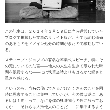
この記事は、２０１４年３月１９日に当時運営していた
ブログで掲載した文章のリライト版だ。今でも読む価値
のあるものをドメイン処分の時期がきたので移動してい
る。
スティーブ・ジョブズの有名な卒業式スピーチ、特にそ
の死についての助言――他人の人生を生きて限られた時
間を浪費するな――には執筆当時よりもはるかな鋭さと
重さを感じる。
というのも、当時の僕はできるだけたくさんのことを同
時に思索することに集中していたが、今の僕は逆に、あ
るいは１周回って、なにを僕の興味関心の外に放ってお
くか――それらは大抵他人のことだ――に集中するよう