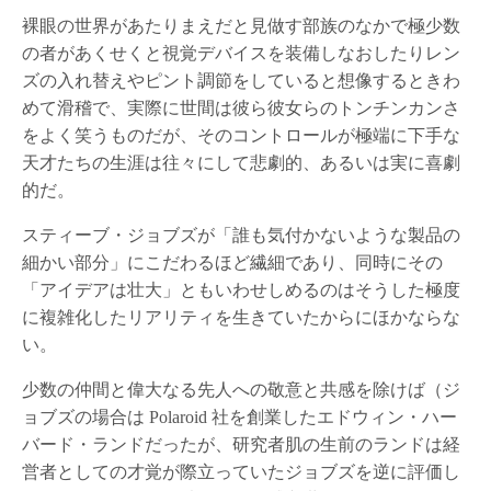
裸眼の世界があたりまえだと見做す部族のなかで極少数
の者があくせくと視覚デバイスを装備しなおしたりレン
ズの入れ替えやピント調節をしていると想像するときわ
めて滑稽で、実際に世間は彼ら彼女らのトンチンカンさ
をよく笑うものだが、そのコントロールが極端に下手な
天才たちの生涯は往々にして悲劇的、あるいは実に喜劇
的だ。
スティーブ・ジョブズが「誰も気付かないような製品の
細かい部分」にこだわるほど繊細であり、同時にその
「アイデアは壮大」ともいわせしめるのはそうした極度
に複雑化したリアリティを生きていたからにほかならな
い。
少数の仲間と偉大なる先人への敬意と共感を除けば（ジ
ョブズの場合は Polaroid 社を創業したエドウィン・ハー
バード・ランドだったが、研究者肌の生前のランドは経
営者としての才覚が際立っていたジョブズを逆に評価し