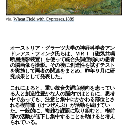
via.
Wheat Field with Cypresses,1889
オーストリア・グラーツ大学の神経科学者アン
ドレアス・フィンク氏らは、ＭＲＩ（磁気共鳴
断層撮影装置）を使って統合失調症傾向の患者
の脳画像を撮影。その後に創造性を試すテスト
を実施して両者の関連をまとめ、昨年９月に研
究成果として発表した。
これによると、重い統合失調症傾向を患ってい
る人と創造性豊かな人の脳内ではともに、思考
中であっても、注意と集中にかかわる部位とさ
れる楔前部（けつぜんぶ）が活動を続けてい
た。一般的に、複雑な課題に取り組むと、楔前
部の活動が低下し集中することを助けると考え
られている。