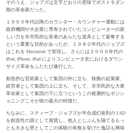
そのうえ、ジョブズは文字どおりの意味でポストモダン
期の革命家だった。
１９６０年代以降のカウンター・カウンチャー運動には
政府機関や大企業に専有されていたコンピューターの新
しい力を非市民的な若者のあらたな道具として簒奪する
という重要な目的があったが、１９８０年代のジョブズ
はこれを Macintosh で実現し、さらには２０００年代の
iPod, iPhone, iPad によりコンピュータ史におけるダウン
サイズ革命をふたたび遂行した。
創造的な芸術家として集団の外に立ち、辣腕の起業家、
経営者として集団の上に立ち、そして、非市民的な大衆
革命家として集団の下に立つというこの複層的なポジシ
ョニングこそが彼の最大の特徴だ。
ちなみに、スティーブ・ジョブズが半合成幻覚剤の LSD
を創造性の源として賞賛し、他人とじぶんを隔てるもっ
とも大きな壁としてこの体験の有無を挙げた逸話も興味