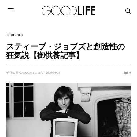
THOUGHTS
スティーブ・ジョブズと創造性の
狂気説【御供養記事】
羊谷知嘉 CHIKA HITUJIYA
2019/06/05
0