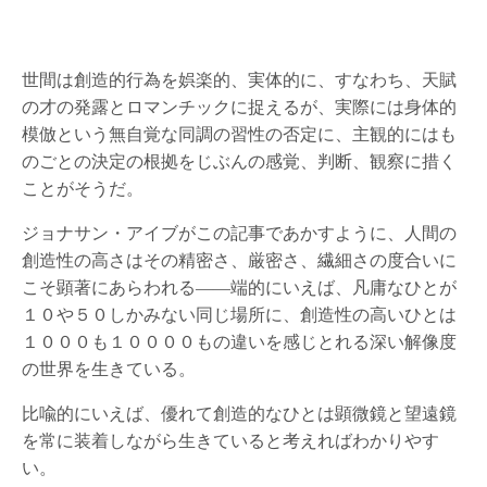
世間は創造的行為を娯楽的、実体的に、すなわち、天賦
の才の発露とロマンチックに捉えるが、実際には身体的
模倣という無自覚な同調の習性の否定に、主観的にはも
のごとの決定の根拠をじぶんの感覚、判断、観察に措く
ことがそうだ。
ジョナサン・アイブがこの記事であかすように、人間の
創造性の高さはその精密さ、厳密さ、繊細さの度合いに
こそ顕著にあらわれる――端的にいえば、凡庸なひとが
１０や５０しかみない同じ場所に、創造性の高いひとは
１０００も１００００もの違いを感じとれる深い解像度
の世界を生きている。
比喩的にいえば、優れて創造的なひとは顕微鏡と望遠鏡
を常に装着しながら生きていると考えればわかりやす
い。