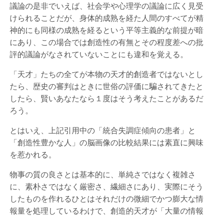
議論の是非でいえば、社会学や心理学の議論に広く見受
けられることだが、身体的成熟を経た人間のすべてが精
神的にも同様の成熟を経るという平等主義的な前提が暗
にあり、この場合では創造性の有無とその程度差への批
評的議論がなされていないことにも違和を覚える。
「天才」たちの全てが本物の天才的創造者ではないとし
たら、歴史の審判はときに世俗の評価に騙されてきたと
したら、賢いあなたなら１度はそう考えたことがあるだ
ろう。
とはいえ、上記引用中の「統合失調症傾向の患者」と
「創造性豊かな人」の脳画像の比較結果には素直に興味
を惹かれる。
物事の質の良さとは基本的に、単純さではなく複雑さ
に、素朴さではなく厳密さ、繊細さにあり、実際にそう
したものを作れるひとはそれだけの微細でかつ膨大な情
報量を処理しているわけで、創造的天才が「大量の情報