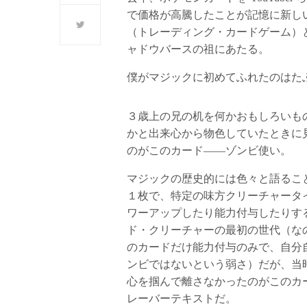
で価格が高騰したことが記憶に新し
（トレーディング・カードゲーム）
ャドウバースの祖にあたる。
僕がマジックに初めてふれたのはた
３歳上の兄の机を何かおもしろいも
かと出来心から物色していたときに
のがこのカード――ゾンビ使い。
マジックの歴史的には色々と語るこ
１枚で、特定の味方クリーチャータ
ワーアップしたり能力付与したりす
ド・クリーチャーの最初の世代（な
のカードだけ能力付与のみで、自分
ンビではないという弱さ）だが、当
心を掴んで離さなかったのがこのカ
レーバーテキストだ。