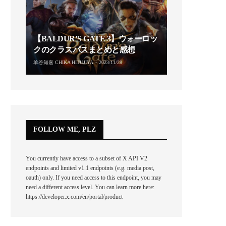
【BALDUR’S GATE 3】ウォーロッ
クのクラスパスまとめと感想
羊谷知嘉 CHIKA HITUJIYA
2023/11/28
FOLLOW ME, PLZ
You currently have access to a subset of X API V2
endpoints and limited v1.1 endpoints (e.g. media post,
oauth) only. If you need access to this endpoint, you may
need a different access level. You can learn more here:
https://developer.x.com/en/portal/product