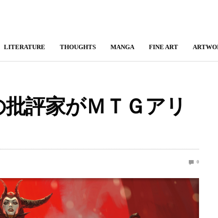
LITERATURE
THOUGHTS
MANGA
FINE ART
ARTWO
の批評家がＭＴＧアリ
0