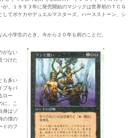
いが、１９９３年に発売開始のマジックは世界初のＴＣＧ
としてポケカやデュエルマスターズ、ハースストーン、シ
ぶん小学生のとき、今から２０年も前のことだ。
のがない
見つけた
とも多い
イプをパ
るロー
のに、こ
自身はゾ
時の僕の
ードのフ