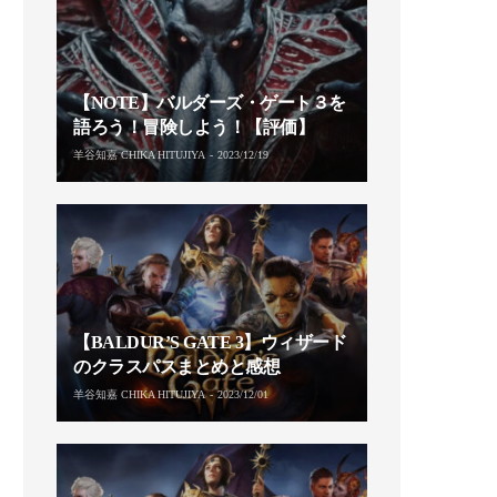
【NOTE】バルダーズ・ゲート３を
語ろう！冒険しよう！【評価】
羊谷知嘉 CHIKA HITUJIYA
2023/12/19
【BALDUR’S GATE 3】ウィザード
のクラスパスまとめと感想
羊谷知嘉 CHIKA HITUJIYA
2023/12/01