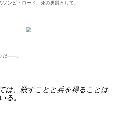
のゾンビ・ロード、死の男爵として。
うだ――。
ては、殺すことと兵を得ることは
いる。