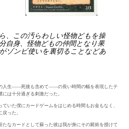
ら、この汚らわしい怪物どもを操
分自身、怪物どもの仲間となり果
がゾンビ使いを裏切ることなどあ
の人生――死後も含めて――の長い時間の幅を表現したテ
僕には十分過ぎる刺激だった。
っていた僕にカードゲームをはじめる時間もお金もなく、
に戻った。
新たなカードとして蘇った彼は我が身にその屍術を授けて