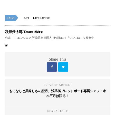
TAGS
ART
LITERATURE
秋津燈太郎 Totaro Akitsu
作家 ＩＴエンジニア 評論系文芸同人 抒情歌にて「GRATIA」を発刊中
Share This
PREVIOUS ARTICLE
もてなしと美味しさの蜜月、浅草橋ブレッドボード専属シェフ・永
木三月は語る！
NEXT ARTICLE