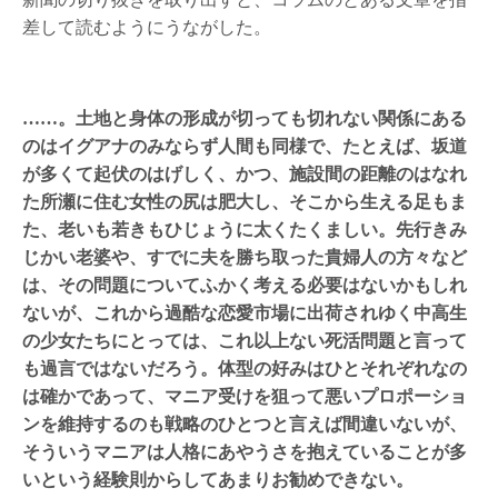
差して読むようにうながした。
……。土地と身体の形成が切っても切れない関係にある
のはイグアナのみならず人間も同様で、たとえば、坂道
が多くて起伏のはげしく、かつ、施設間の距離のはなれ
た所瀬に住む女性の尻は肥大し、そこから生える足もま
た、老いも若きもひじょうに太くたくましい。先行きみ
じかい老婆や、すでに夫を勝ち取った貴婦人の方々など
は、その問題についてふかく考える必要はないかもしれ
ないが、これから過酷な恋愛市場に出荷されゆく中高生
の少女たちにとっては、これ以上ない死活問題と言って
も過言ではないだろう。体型の好みはひとそれぞれなの
は確かであって、マニア受けを狙って悪いプロポーショ
ンを維持するのも戦略のひとつと言えば間違いないが、
そういうマニアは人格にあやうさを抱えていることが多
いという経験則からしてあまりお勧めできない。