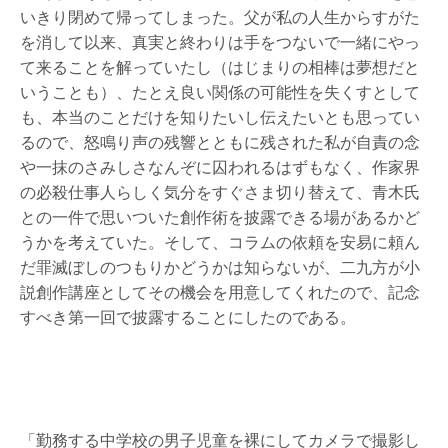
いきり閉めて帰ってしまった。父が私の人生からすがた
を消して以来、真実と終わりは手をつないで一緒にやっ
て来ることを解っていたし（はじまりの相棒は夢想だと
いうことも）、たとえ良い関係の可能性を失くすとして
も、本当のことだけを知りたいし伝えたいとも思ってい
るので、怒鳴り声の残響とともに残された私が自責の念
や一抹のさみしさなんぞに囚われるはずもなく、作家界
の必殺仕事人らしく気分をすぐさま切り替えて、青木氏
との一件で思いついた創作術を披露できる場があるかど
うかを考えていた。そして、コラムの依頼を安易に頼ん
だ罪滅ぼしのつもりかどうかは知らないが、二九方が小
説創作講座としてその機会を用意してくれたので、記念
すべき第一回で披露することにしたのである。
「勤務する中学校の男子児童を裸にしてカメラで撮影し