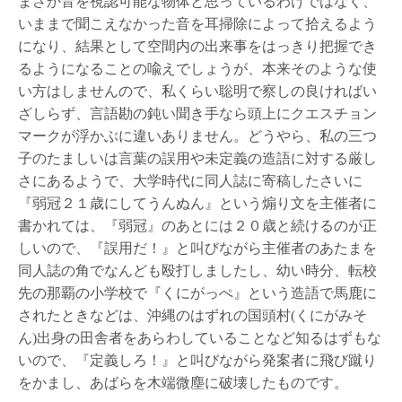
まさか音を視認可能な物体と思っているわけではなく、
いままで聞こえなかった音を耳掃除によって拾えるよう
になり、結果として空間内の出来事をはっきり把握でき
るようになることの喩えでしょうが、本来そのような使
い方はしませんので、私くらい聡明で察しの良ければい
ざしらず、言語勘の鈍い聞き手なら頭上にクエスチョン
マークが浮かぶに違いありません。どうやら、私の三つ
子のたましいは言葉の誤用や未定義の造語に対する厳し
さにあるようで、大学時代に同人誌に寄稿したさいに
『弱冠２１歳にしてうんぬん』という煽り文を主催者に
書かれては、『弱冠』のあとには２０歳と続けるのが正
しいので、『誤用だ！』と叫びながら主催者のあたまを
同人誌の角でなんども殴打しましたし、幼い時分、転校
先の那覇の小学校で『くにがっぺ』という造語で馬鹿に
されたときなどは、沖縄のはずれの国頭村(くにがみそ
ん)出身の田舎者をあらわしていることなど知るはずもな
いので、『定義しろ！』と叫びながら発案者に飛び蹴り
をかまし、あばらを木端微塵に破壊したものです。