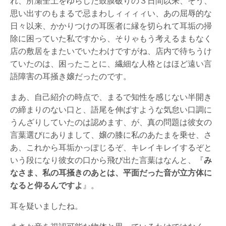
れ、所瀬全土をゆらした鼓膜破りの３日間以来、そう、
思い出すのもまるで忌まわしィィィィい、あの屈辱的な
日々以来、かかりつけの耳医者に縁を切られて耳垢の掃
除に困っていた私ですから、そりゃもう考えるまもなく
店の敷居をまたいでいたわけですがね、店内で待ちうけ
ていたのは、困ったことに、繊細な人格とはほど遠い言
語障害の耳掻き嬢だったのです。
まあ、自己紹介の時点で、まるで知性を感じない半開き
の締まりのない口と、語尾を伸ばすような気怠い口調に
うんざりしていたのは認めます、が、真の問題は彼女の
言葉選びにありまして、嬢の膝に私のあたまを乗せ、さ
あ、これから耳垢かっぽじるぞ、キレイキレイするぞと
いう段になり彼女の口から飛び出た言葉はなんと、『
み
なさま、私の耳掻きのあとは、平面だった音が立方体に
なると仰るんですよ
』。
耳を疑いましたね。