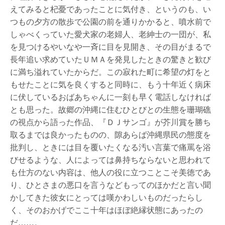
えてみると杞憂であったことに気付き、というのも、い
つもの夕方の散歩で公園の前を通りかかると、噴水前で
しゃべくっていた愛犬家の老婦人、老紳士の一団が、私
を見つけるやいなや一斉に目を見開き、その目がまるで
長年追い求めていたＵＭＡを発見したときの驚きと歓び
に満ち溢れていたからだ。この寂れた町に希望の灯をと
もせたことに気を良くすると同時に、もう十年近く病床
に伏しているおばあちゃんに一刻も早く電話しなければ
とも思った。故郷の沖縄に住むひとびとの生態を珊瑚礁
の視点から語った作品、『ＤＪサンゴ』が芥川賞を勝ち
取るまでは良かったものの、隙あらば沖縄県民の態度を
批判し、ときには目を覆いたくなる汚い言葉で痛罵を浴
びせるような、人によっては鼻持ちならないと思われて
も仕方のない内容は、他人の役に立つことこそ美徳であ
り、ひとさまの悪口を言うなどもってのほかだと言い聞
かしてきた彼女にとっては嘆かわしいものだったらし
く、そのおかげでここ十年はほぼ絶縁状態にあったの
だ……。