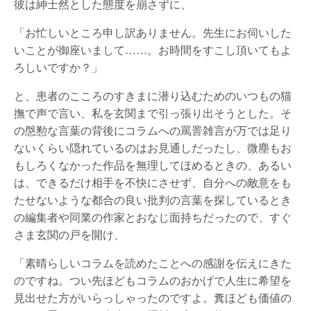
彼は紳士然とした態度を崩さずに、
「お忙しいところ申し訳ありません。先生にお伺いした
いことが御座いまして……。お時間をすこし頂いてもよ
ろしいですか？」
と、患者のこころのすきまに潜り込むためのいつもの猫
撫で声で言い、私を玄関まで引っ張り出そうとした。そ
の慇懃な言葉の背後にコラムへの罵詈雑言が万では足り
ないくらい隠れているのはお見通しだったし、微塵もお
もしろくなかった作品を無理してほめるときの、あるい
は、できるだけ相手を不快にさせず、自分への敵意をも
たせないような都合の良い批判の言葉を探しているとき
の編集者や同業の作家とおなじ面持ちだったので、すぐ
さま玄関の戸を開け、
「素晴らしいコラムを読めたことへの感謝を伝えにきた
のですね。つい先ほどもコラムのおかげで人生に希望を
見出せた方がいらっしゃったのですよ。糞ほども価値の