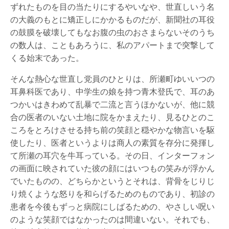
ずれたものを目の当たりにするやいなや、世直しいう名
の大義のもとに矯正しにかかるものだが、新聞社の耳役
の鼓膜を破壊してもなお腹の虫のおさまらないそのうち
の数人は、こともあろうに、私のアパートまで突撃して
くる始末であった。
そんな熱心な世直し党員のひとりは、所瀬町ゆいいつの
耳鼻科医であり、中学生の娘を持つ青木登氏で、耳のあ
つかいはきわめて乱暴で二流と言うほかないが、他に競
合の医者のいない土地に院をかまえたり、見るひとのこ
ころをとろけさせる持ち前の笑顔と穏やかな物言いを駆
使したり、医者というよりは商人の素質を存分に発揮し
て所瀬の耳穴を牛耳っている。その日、インターフォン
の画面に映されていた彼の顔にはいつもの笑みが浮かん
でいたものの、どちらかというとそれは、背骨をじりじ
り焼くような怒りを和らげるためのものであり、初診の
患者を今後もずっと病院にしばるための、やさしい呪い
のような笑顔ではなかったのは間違いない。それでも、