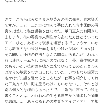
Crypted Man’s Face
さて、こちらはみなさまお馴染みの耳の先生、青木登氏
ですが……と、二九方に頼んで手に入れた青木医師の写
真を指差して私は講義をはじめた。単刀直入にお聞きし
ましょう、彼の容姿や人間性からあなた方はどういった
モノ、ひと、あるいは現象を連想するでしょうか。いか
にも教養のない呆けた面を張りつけた受講生の面々は、
その問いが小説の作法となんの関係があるんだ、われわ
れは連想ゲームをしに来たのではなく、芥川賞作家さま
のありがたい技術論を聴きに来てやってるのだと言わん
ばかりの敵意をむき出しにしていた。いつもなら歯牙に
もかけずに話を進めるところだが、仕事を紹介してくれ
た二九方の顔に泥を塗るわけにもいかないし、それとは
別の個人的な理由もあったので、「端的に言って小説を
書くこととは、われわれの生きる世界から抽出した物事
や思想……、あらゆるものの本質をアイディアとして加