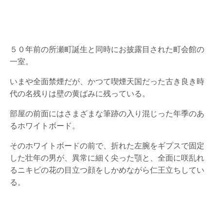
５０年前の所瀬町誕生と同時にお披露目された町会館の
一室。
いまや全面禁煙だが、かつて喫煙天国だった古き良き時
代の名残りは壁の黄ばみに残っている。
部屋の前面にはさまざまな筆跡の入り混じった年季のあ
るホワイトボード。
そのホワイトボードの前で、折れた左腕をギプスで固定
した壮年の男が、異常に細く尖った顎と、全面に咲乱れ
るニキビの花の目立つ顔をしかめながら仁王立ちしてい
る。