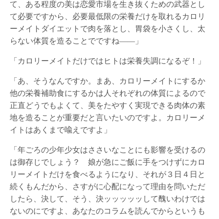
て、ある程度の美は恋愛市場を生き抜くための武器とし
て必要ですから、必要最低限の栄養だけを取れるカロリ
ーメイトダイエットで肉を落とし、胃袋を小さくし、太
らない体質を造ることでですね――」
「カロリーメイトだけではヒトは栄養失調になるぞ！」
「あ、そうなんですか。まあ、カロリーメイトにするか
他の栄養補助食にするかは人それぞれの体質によるので
正直どうでもよくて、美をたやすく実現できる肉体の素
地を造ることが重要だと言いたいのですよ。カロリーメ
イトはあくまで喩えですよ」
「年ごろの少年少女はささいなことにも影響を受けるの
は御存じでしょう？ 娘が急にご飯に手をつけずにカロ
リーメイトだけを食べるようになり、それが３日４日と
続くもんだから、さすがに心配になって理由を問いただ
したら、決して、そう、決ッッッッッして醜いわけでは
ないのにですよ、あなたのコラムを読んでからというも