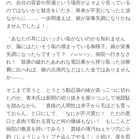
の、自分の容姿や所瀬という場所がよそより劣っている
のではないかと疑念をいだき、将来が不安になったと涙
ながらに……。一歩間違えば、娘が栄養失調になりかね
ませんでしたよ！」
「あなたの耳にはいっさい垢がないのかも知れません
が、脳にはたいそう垢の溜まっている御様子。娘が栄養
失調になったらですって？ ハハハッ、病院へ行きなさ
れ！ 鼓膜の破れたあわれな電話番から搾り取った治療
費に比べれば、娘の点滴代などはした金ではありません
か――」
そこまで言うと、とうとう勘忍袋の緒が真っ二つに切れ
たのか、青木氏は新聞の切り抜きを握りつぶして地団駄
を踏みながら、「貴様の人間性は赤子から毛ほども育っ
ておらん」と口にして、「なにが芥川賞だ！ ただの悪
口と皮肉で取れる賞など何の価値もない！ もしこんど
病院の敷居を跨いでみろ！ 貴様の薄汚ねぇケツ穴に小
鈎（しょうじょう）ブチ込んでやる！」と続け、扉を思