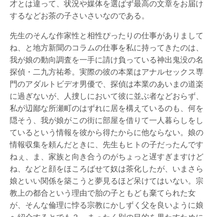
才とは違って、状況や媒体を選ばず最高の文章をお届け
するなどお茶の子さいさいなのである。
先生のそんな作家性と相性ぴったりの仕事がありまして
ね、と地方新聞のコラムの仕事を私に持ってきたのは、
我が娘の動向調査を一手に請け負っている神出鬼没の名
探偵・二九方祐希。実際の彼の本業はアナルセックス専
門のアダルトビデオ男優で、探偵は本業のあいまの道楽
に過ぎないが、人捜しにおいて彼に並ぶ者などおらず、
私が辺鄙な所瀬町のはずれに居を構えているのも、何を
隠そう、我が娘がこの街に部屋を借りて一人暮らしをし
ているという情報を彼から得たからに他ならない。娘の
情報収集を頼んだときに、先生もヒトの子だったんです
ねぇ、ま、家族と向き合うのがちょっと遅すぎますけど
ね、などと顔をほころばせて奴は茶化したが、いまさら
娘といい関係を築こうと夢見るほど呆けてはいない。宗
教上の都合という理由で胎の子ともども棄てられた女
が、そんな倫理に悖る宗教にかしずく父を良いように娘