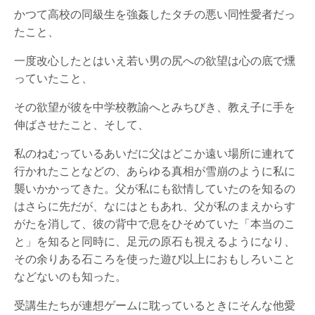
かつて高校の同級生を強姦したタチの悪い同性愛者だっ
たこと、
一度改心したとはいえ若い男の尻への欲望は心の底で燻
っていたこと、
その欲望が彼を中学校教諭へとみちびき、教え子に手を
伸ばさせたこと、そして、
私のねむっているあいだに父はどこか遠い場所に連れて
行かれたことなどの、あらゆる真相が雪崩のように私に
襲いかかってきた。父が私にも欲情していたのを知るの
はさらに先だが、なにはともあれ、父が私のまえからす
がたを消して、彼の背中で息をひそめていた「本当のこ
と」を知ると同時に、足元の原石も視えるようになり、
その余りある石ころを使った遊び以上におもしろいこと
などないのも知った。
受講生たちが連想ゲームに耽っているときにそんな他愛