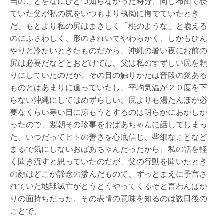
当のことをなにひとつ知らなかった時分、同じ布団で寝
ていた父が私の尻をいつもより執拗に撫でていたとき
だ。もとより私の尻はまさしく「桃のような」と喩える
のにふさわしく、形のきれいでやわらかく、しかもひん
やりと冷たいときたものだから、沖縄の暑い夜にお前の
尻は必要だなどとおどけては、父は私のすずしい尻を頼
りにしていたのだが、その日の触りかたは普段の愛ある
ものとはあまりに違っていたし、平均気温が２０度を下
らない沖縄にしてはめずらしい、尻よりも湯たんぽが必
要なくらい寒い日に涼もうとするのは明らかにおかしか
ったので、翌朝その珍事をおばあちゃんに話してしまっ
た。いつだってヒトの善さを心底信じ、些細なことなど
まるで気にしないおばあちゃんだったから、私の話を軽
く聞き流すと思っていたのだが、父の行動を聞いたとき
の顔はどこか諦念の滲んだもので、ずっとまえに予言さ
れていた地球滅亡がとうとうやってくるぞと言わんばか
りの面持ちだった。その表情の意味を知るのは数日後の
ことで、