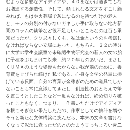
むような多彩なアイディアや、４０をなかば過ぎてもな
お増進する創造性、そして、類まれなる文才をすこし顧
みれば、もはや火葬場で灰になるのを待つだけの老人
と、モノの分別の付かないガキしか手に取らない地方新
聞のコラムの執筆など役不足もいいところなのは百も承
知だったが、クソ忌々しくも、私は金というのを考慮し
なければならない立場にあった。もちろん、２２の時分
に大学の学生会議室で未確認生物研究会の新人の女の胎
に子種をぶちまけて以来、約２０年ものあいだ、まさし
くＵＭＡのような姿形もわからない我が娘のために、養
育費をせびられ続けた私である。心身を文学の発展に捧
げている反面、自分の言葉が金稼ぎのための道具でしか
ないことも常に意識してきたし、創造性のおとろえで筆
を置こうとしたことなど一度もなければ、締め切りを破
ったこともなく、つまり、一作書いただけでアイディア
を根こそぎ使い果たしただの、作家としての抽斗を増や
そうと新たな文体構築に挑んだら、本来の文章を書けな
くなって泥沼に嵌っただのとのたまう甘っちょろい青二