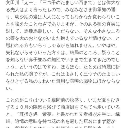
文田川「えー、『三つ子のたましい百まで』とは偉大な
る先人はよく言ったもので、みなみなさま御承知の通
り、幼少期の癖は大人になってもなかなか変わらないこ
とを喩えたことわざでありますが、そのある種の真実に
対して、馬鹿馬鹿しい、くだらない、そんな小さなころ
の癖を大のおとながいまだ抱えているなど情けない、と
思われる方もいらっしゃるかも知れません。いやはや、
失礼ながらそういった方々は、結局のところ、疑うこと
を知らない赤子並みの知性でいままで生きてきたのでし
ょう、というのはですね、ほらほら、たとえば綺麗に折
られた私の腕ですが、これはまさしく三つ子のたましい
をひきずる私のまねいた無用な喧嘩の賜物にほかならな
い。
ことの起こりはつい２週間前の秋盛り、いまだ夏をひき
ずる１０月の陽気を浴びて商店街をてちてち歩いている
と、『耳掻き処 紫苑』と書かれた立看板が左手に。繊
細、追憶の意味を持つ花の名を冠した店名にまず惹か