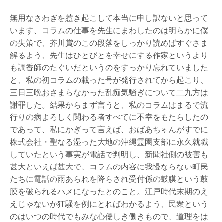
無用なさわぎを惹き起こして本当に申し訳ないと思って
います、コラムの仕事を先生にまわしたのは明らかに僕
の失策で、芥川賞のこの段落をしっかり読めばすぐさま
解るよう、先生はひとびとを幸せにする作家というより
も調香師のたぐいだというのをすっかり忘れていました
と、私の初コラムの載った号が発行されてから起こり、
三日三晩おさまらなかった乱痴気騒ぎについて二九方は
謝罪した。結果からまず言うと、私のコラムはまるで流
行りの病よろしく関わる者すべてに不幸をもたらしたの
であって、私にかぎって言えば、おばあちゃんがすでに
株式会社・聖なる湿った大地の沖縄霊園支部に永久就職
していたという事実が電話で判明し、新聞社側の被害も
甚大といえば甚大で、コラムの内容に我慢ならない町民
たちに電話の雨あられを降らされ受付係の鼓膜という鼓
膜を破られるハメになったとのこと。江戸時代末期のえ
えじゃないか狂騒を例にとればわかるよう、民衆という
のはいつの時代でもみな心優しき働きもので、道理をは