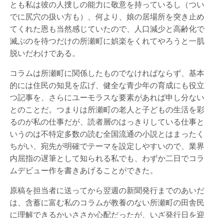
とも私は彼の人捜しの能力に敬意を持っているし（つい
でに尻穴の扱い方も）、何より、娘の居場所を突き止め
てくれた恩も当然感じていたので、人口減少と高齢化で
滅ぶのを待つだけの所瀬町に娯楽をくれてやろうと一肌
脱いだわけである。
コラムは所瀬町に関係したものでなければならず、基本
的には住民の知見を広げ、健全な青少年の育成にも役立
つ記事を、さらにユーモラスな要素があれば申し分ない
とのことだ。つまりは所瀬町の老人と子どもの生活を彩
るのが私の仕事だが、読者層のはっきりしている仕事と
いうのは不特定多数の読む全国流通の小説とはまったく
ちがい、宛先が明確でテーマを設定しやすいので、業界
内屈指の遅筆として知られる私でも、わずか二日でコラ
ムデビュー作を書きあげることができた。
原稿を担当者に送ってから翌週の新聞発行までのあいだ
は、含蓄に富む私のコラムが教養のない所瀬町の田舎民
に理解できるかいささか心配だったが、いざ発行日を迎