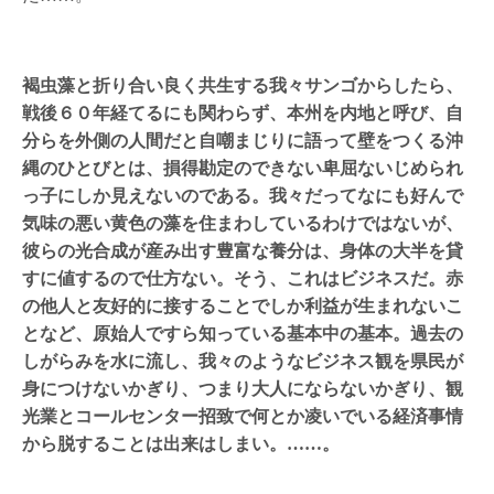
褐虫藻と折り合い良く共生する我々サンゴからしたら、
戦後６０年経てるにも関わらず、本州を内地と呼び、自
分らを外側の人間だと自嘲まじりに語って壁をつくる沖
縄のひとびとは、損得勘定のできない卑屈ないじめられ
っ子にしか見えないのである。我々だってなにも好んで
気味の悪い黄色の藻を住まわしているわけではないが、
彼らの光合成が産み出す豊富な養分は、身体の大半を貸
すに値するので仕方ない。そう、これはビジネスだ。赤
の他人と友好的に接することでしか利益が生まれないこ
となど、原始人ですら知っている基本中の基本。過去の
しがらみを水に流し、我々のようなビジネス観を県民が
身につけないかぎり、つまり大人にならないかぎり、観
光業とコールセンター招致で何とか凌いでいる経済事情
から脱することは出来はしまい。……。