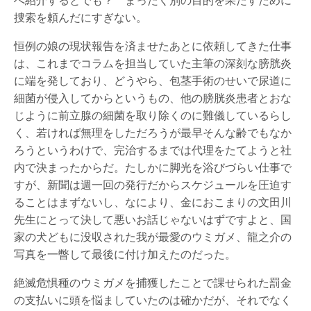
へ紹介するとでも？ まったく別の目的を果たすために
捜索を頼んだにすぎない。
恒例の娘の現状報告を済ませたあとに依頼してきた仕事
は、これまでコラムを担当していた主筆の深刻な膀胱炎
に端を発しており、どうやら、包茎手術のせいで尿道に
細菌が侵入してからというもの、他の膀胱炎患者とおな
じように前立腺の細菌を取り除くのに難儀しているらし
く、若ければ無理をしただろうが最早そんな齢でもなか
ろうというわけで、完治するまでは代理をたてようと社
内で決まったからだ。たしかに脚光を浴びづらい仕事で
すが、新聞は週一回の発行だからスケジュールを圧迫す
ることはまずないし、なにより、金におこまりの文田川
先生にとって決して悪いお話じゃないはずですよと、国
家の犬どもに没収された我が最愛のウミガメ、龍之介の
写真を一瞥して最後に付け加えたのだった。
絶滅危惧種のウミガメを捕獲したことで課せられた罰金
の支払いに頭を悩ましていたのは確かだが、それでなく