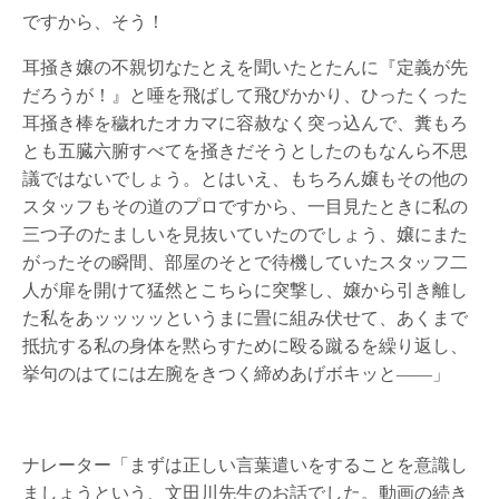
ですから、そう！
耳掻き嬢の不親切なたとえを聞いたとたんに『定義が先
だろうが！』と唾を飛ばして飛びかかり、ひったくった
耳掻き棒を穢れたオカマに容赦なく突っ込んで、糞もろ
とも五臓六腑すべてを掻きだそうとしたのもなんら不思
議ではないでしょう。とはいえ、もちろん嬢もその他の
スタッフもその道のプロですから、一目見たときに私の
三つ子のたましいを見抜いていたのでしょう、嬢にまた
がったその瞬間、部屋のそとで待機していたスタッフ二
人が扉を開けて猛然とこちらに突撃し、嬢から引き離し
た私をあッッッッというまに畳に組み伏せて、あくまで
抵抗する私の身体を黙らすために殴る蹴るを繰り返し、
挙句のはてには左腕をきつく締めあげボキッと――」
ナレーター「まずは正しい言葉遣いをすることを意識し
ましょうという、文田川先生のお話でした。動画の続き