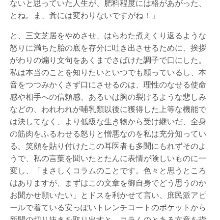
ないと思っていた人生が、肥料程度には格があがった、
とね。ま、糞には変わりないですがね！」
と、三文芝居をやめさせ、はらわた煮えくり返るような
怒りに満ちた胎の底を存分に吐き出させるために、挨拶
がわりの煽り文句をあくまでさばけた調子で口にした。
私は本当のことを知りたいといつでも願っているし、本
音をつつみかくさず口にさせるのは、理性のなせる使命
感や相手への信頼感、あるいは胸の裂けるような悲しみ
などの、われわれが哺乳類以後に獲得した上等な機能で
は決してなく、より低級な生き物から受け継いだ、全身
の筋肉をふるわせる怒りと憎悪なのを私は充分知ってい
る。笑顔を貼り付けたこの耳医者も多聞にもれずそのよ
うで、私の言葉を聞いたとたんに表情が険しいものに一
変し、「まさしくコラムのことです。色々と思うところ
はありますが、まずはこの文章を御自身でどう思うのか
お聞かせ願いたい」とドスを利かせて言い、庶民派アピ
ールで着ている安っぽいトレンチコートのポケットから
新聞の切り抜きを取り出すと、コラムのとある文章を指