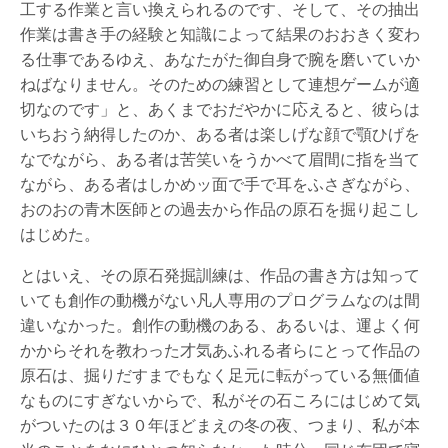
工する作業と言い換えられるのです、そして、その抽出
作業は書き手の経験と知識によって結果のおおきく変わ
る仕事であるゆえ、あなたがた御自身で腕を磨いていか
ねばなりません。そのための練習として連想ゲームが適
切なのです」と、あくまでおだやかに応えると、彼らは
いちおう納得したのか、ある者は楽しげな顔で顎ひげを
なでながら、ある者は苦笑いをうかべて眉間に指を当て
ながら、ある者はしかめッ面で手で耳をふさぎながら、
おのおの青木医師との過去から作品の原石を掘り起こし
はじめた。
とはいえ、その原石発掘訓練は、作品の書き方は知って
いても創作の動機がない凡人専用のプログラムなのは間
違いなかった。創作の動機のある、あるいは、運よく何
かからそれを教わった才気あふれる者らにとって作品の
原石は、掘りだすまでもなく足元に転がっている無価値
なものにすぎないからで、私がその石ころにはじめて気
がついたのは３０年ほどまえの冬の夜、つまり、私が本