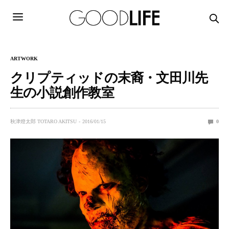
ARTWORK
クリプティッドの末裔・文田川先
生の小説創作教室
秋津燈太郎 TOTARO AKITSU
2016/01/15
0