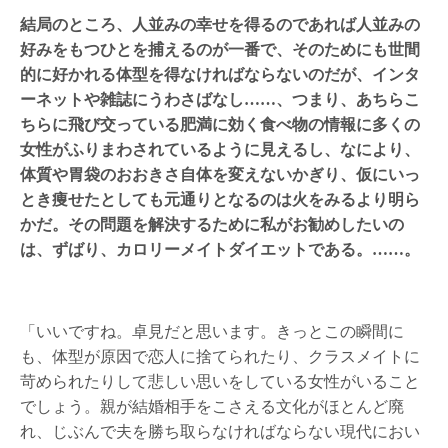
結局のところ、人並みの幸せを得るのであれば人並みの
好みをもつひとを捕えるのが一番で、そのためにも世間
的に好かれる体型を得なければならないのだが、インタ
ーネットや雑誌にうわさばなし……、つまり、あちらこ
ちらに飛び交っている肥満に効く食べ物の情報に多くの
女性がふりまわされているように見えるし、なにより、
体質や胃袋のおおきさ自体を変えないかぎり、仮にいっ
とき痩せたとしても元通りとなるのは火をみるより明ら
かだ。その問題を解決するために私がお勧めしたいの
は、ずばり、カロリーメイトダイエットである。……。
「いいですね。卓見だと思います。きっとこの瞬間に
も、体型が原因で恋人に捨てられたり、クラスメイトに
苛められたりして悲しい思いをしている女性がいること
でしょう。親が結婚相手をこさえる文化がほとんど廃
れ、じぶんで夫を勝ち取らなければならない現代におい