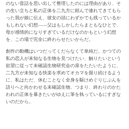
のない昔話を思い出して整理したのには理由があり、そ
の生い立ちと私の正体を二九方に頼んで連れてきてもら
った我が娘に伝え、彼女の頭にわずかでも残っているか
もしれない幻想――父はもしかしたらまともなひとで、
母が感情的になりすぎているだけなのかもという幻想
を、この場で完全に終わらせたいからだ。
創作の動機はいつだってくだらなくて単純だ。かつての
私の恋人が未知なる生物を見つけたい、触りたいという
欲望に従って未確認生物研究会の扉をたたいたように、
二九方が未知なる快楽を求めてオカマを掘り続けるよう
に、私はただ、休むことなく全身を駆けめぐりじぶんを
語りへと向かわせる未確認生物、つまり、終わりのかた
われの正体を暴きたいがゆえに筆を執っているにすぎな
いのだから。